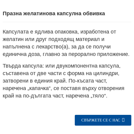
Празна желатинова капсулна обвивка
Капсулата е ядлива опаковка, изработена от
желатин или друг подходящ материал и
напълнена с лекарство(а), за да се получи
единична доза, главно за перорално приложение.
Твърда капсула: или двукомпонентна капсула,
съставена от две части с форма на цилиндри,
затворени в единия край. По-късата част,
n
наречена „капачка“, се поставя върху отворения
край на по-дългата част, наречена „тяло“.
СВЪРЖЕТЕ СЕ С НАС