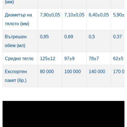
(мм)
Диаметър на
7,90±0,05
7,10±0,05
6,40±0,05
5,90±0
тялото (мм)
Вътрешен
0,95
0.69
0,5
0.37
обем (мл)
Средно тегло
125±12
97±9
78±7
62±5
Експортен
80 000
100 000
140 000
170 0
пакет (бр.)