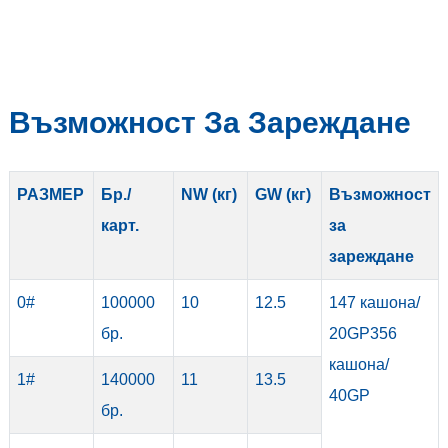
Възможност За Зареждане
РАЗМЕР
Бр./
NW (кг)
GW (кг)
Възможност
карт.
за
зареждане
0#
100000
10
12.5
147 кашона/
бр.
20GP
356
кашона/
1#
140000
11
13.5
40GP
бр.