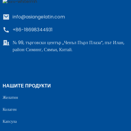
info@asiangelatin.com
+86-18698344931
№ 99, търговски център „Ченъл Пърл Плаза“, път Илан,
район Симинг, Сямън, Китай.
НАШИТЕ ПРОДУКТИ
Желатин
Колаген
Капсула