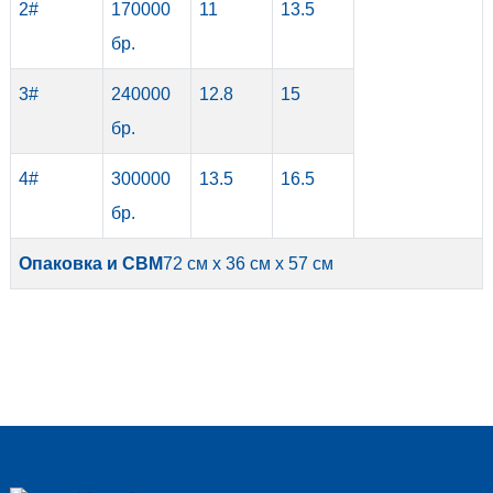
2#
170000
11
13.5
бр.
3#
240000
12.8
15
бр.
4#
300000
13.5
16.5
бр.
Опаковка и CBM
72 см x 36 см x 57 см