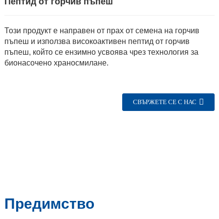
Пептид от горчив пъпеш
Този продукт е направен от прах от семена на горчив
пъпеш и използва високоактивен пептид от горчив
пъпеш, който се ензимно усвоява чрез технология за
бионасочено храносмилане.
СВЪРЖЕТЕ СЕ С НАС
n
Предимство