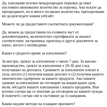
Да, изискваме всички международни поръчки да имат
постоянно минимално количество за поръчка. Ако искате да
препродавате, но в много по-малки количества, препоръчваме
ви да разгледате нашия уебсайт.
Можете ли да предоставите съответната документация?
Да, можем да предоставим по-голямата част от
документацията, включително сертификати за анализ/
съответствие; застраховка; произход и други документи за
износ, когато е необходимо.
Какво е средното време за изпълнение?
За мостри, срокът за изпълнение е около 7 дни. За масово
производство, срокът за изпълнение е 20-30 дни след
получаване на депозита. Сроковете за изпълнение влизат в
сила, когато (1) получим вашия депозит и (2) получим вашето
окончателно одобрение за вашите продукти. Ако нашите
срокове за изпълнение не отговарят на вашия краен срок,
моля, обсъдете вашите изисквания с вашата продажба. Във
всички случаи ще се опитаме да отговорим на вашите нужди.
В повечето случаи сме в състояние да го направим.
Какви видове методи на плащане приемате?