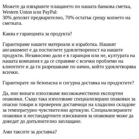
Можете да извършите плащането по нашата банкова сметка,
Western Union или PayPal:
30% депозит предварително, 70% остатък срещу копието на
сметката.
Каква е гаранцията за продукта?
Гарантираме нашите материали и изработка. Нашият
ангажимент е да постигнете удовлетвореност на нашите
продукти. Независимо дали е в гаранция или не, културата на
нашата компания е да се справяме с всички проблеми на
клиентите и да ги разрешаваме по начин, който удовлетворява
всички.
Гарантирате ли безопасна и сигурна доставка на продуктите?
Да, ние винаги използваме висококачествени експортни
опаковки. Също така използваме специализирани опаковки за
опасни товари и проверени доставчици на хладилни складове
за температурно чувствителни артикули. Специализираните
опаковки и нестандартните изисквания за опаковане може да
доведат до допълнително заплащане.
Ами таксите за доставка?