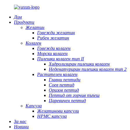
Дом
Продукти
Желатин
Говежди желатин
Рибен желатин
Колаген
Говежди колаген
Морски колаген
Пилешки колаген тип II
Хидролизиран пилешки колаген
Неденатуриран пилешки колаген тип 2
Растителен колаген
Главни пептиди
Соев пептид
Оризов пептид
Пептид от горчив пъпеш
Царевичен пептид
Капсула
Желатинови капсули
HPMC капсула
За нас
Новини