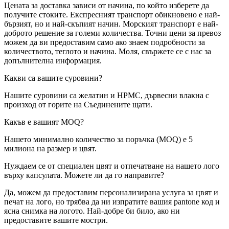
Цената за доставка зависи от начина, по който изберете да
получите стоките. Експресният транспорт обикновено е най-
бързият, но и най-скъпият начин. Морският транспорт е най-
доброто решение за големи количества. Точни цени за превоз
можем да ви предоставим само ако знаем подробности за
количеството, теглото и начина. Моля, свържете се с нас за
допълнителна информация.
Какви са вашите суровини?
Нашите суровини са желатин и HPMC, дървесни влакна с
произход от горите на Съединените щати.
Какъв е вашият MOQ?
Нашето минимално количество за поръчка (MOQ) е 5
милиона на размер и цвят.
Нуждаем се от специален цвят и отпечатване на нашето лого
върху капсулата. Можете ли да го направите?
Да, можем да предоставим персонализирана услуга за цвят и
печат на лого, но трябва да ни изпратите вашия pantone код и
ясна снимка на логото. Най-добре би било, ако ни
предоставите вашите мостри.