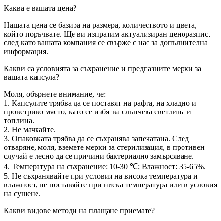
Каква е вашата цена?
Нашата цена се базира на размера, количеството и цвета,
който поръчвате. Ще ви изпратим актуализиран ценоразпис,
след като вашата компания се свърже с нас за допълнителна
информация.
Какви са условията за съхранение и предпазните мерки за
вашата капсула?
Моля, обърнете внимание, че:
1. Капсулите трябва да се поставят на рафта, на хладно и
проветриво място, като се избягва слънчева светлина и
топлина.
2. Не мачкайте.
3. Опаковката трябва да се съхранява запечатана. След
отваряне, моля, вземете мерки за стерилизация, в противен
случай е лесно да се причини бактериално замърсяване.
4. Температура на съхранение: 10-30 ℃; Влажност: 35-65%.
5. Не съхранявайте при условия на висока температура и
влажност, не поставяйте при ниска температура или в условия
на сушене.
Какви видове методи на плащане приемате?