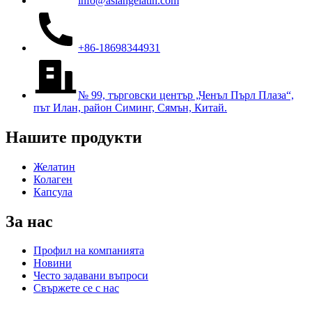
info@asiangelatin.com
+86-18698344931
№ 99, търговски център „Ченъл Пърл Плаза“,
път Илан, район Симинг, Сямън, Китай.
Нашите продукти
Желатин
Колаген
Капсула
За нас
Профил на компанията
Новини
Често задавани въпроси
Свържете се с нас