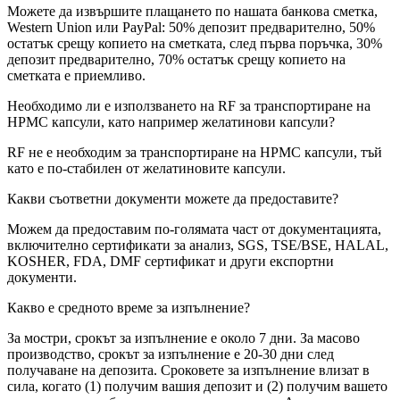
Можете да извършите плащането по нашата банкова сметка,
Western Union или PayPal: 50% депозит предварително, 50%
остатък срещу копието на сметката, след първа поръчка, 30%
депозит предварително, 70% остатък срещу копието на
сметката е приемливо.
Необходимо ли е използването на RF за транспортиране на
HPMC капсули, като например желатинови капсули?
RF не е необходим за транспортиране на HPMC капсули, тъй
като е по-стабилен от желатиновите капсули.
Какви съответни документи можете да предоставите?
Можем да предоставим по-голямата част от документацията,
включително сертификати за анализ, SGS, TSE/BSE, HALAL,
KOSHER, FDA, DMF сертификат и други експортни
документи.
Какво е средното време за изпълнение?
За мостри, срокът за изпълнение е около 7 дни. За масово
производство, срокът за изпълнение е 20-30 дни след
получаване на депозита. Сроковете за изпълнение влизат в
сила, когато (1) получим вашия депозит и (2) получим вашето