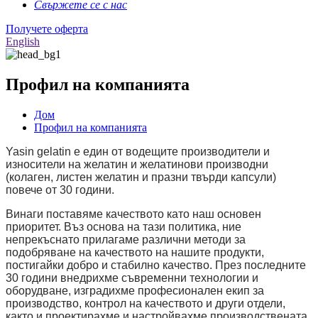
Свържете се с нас
Получете оферта
English
Профил на компанията
Дом
Профил на компанията
Yasin gelatin е един от водещите производители и
износители на желатин и желатинови производни
(колаген, листен желатин и празни твърди капсули)
повече от 30 години.
Винаги поставяме качеството като наш основен
приоритет. Въз основа на тази политика, ние
непрекъснато прилагаме различни методи за
подобряване на качеството на нашите продукти,
постигайки добро и стабилно качество. През последните
30 години внедрихме съвременни технологии и
оборудване, изградихме професионален екип за
производство, контрол на качеството и други отдели,
както и проектирахме и настройвахме производствената