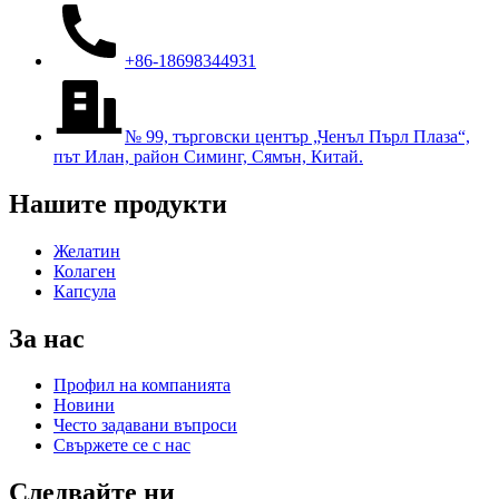
+86-18698344931
№ 99, търговски център „Ченъл Пърл Плаза“,
път Илан, район Симинг, Сямън, Китай.
Нашите продукти
Желатин
Колаген
Капсула
За нас
Профил на компанията
Новини
Често задавани въпроси
Свържете се с нас
Следвайте ни