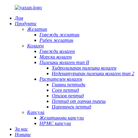
Дом
Продукти
Желатин
Говежди желатин
Рибен желатин
Колаген
Говежди колаген
Морски колаген
Пилешки колаген тип II
Хидролизиран пилешки колаген
Неденатуриран пилешки колаген тип 2
Растителен колаген
Главни пептиди
Соев пептид
Оризов пептид
Пептид от горчив пъпеш
Царевичен пептид
Капсула
Желатинови капсули
HPMC капсула
За нас
Новини