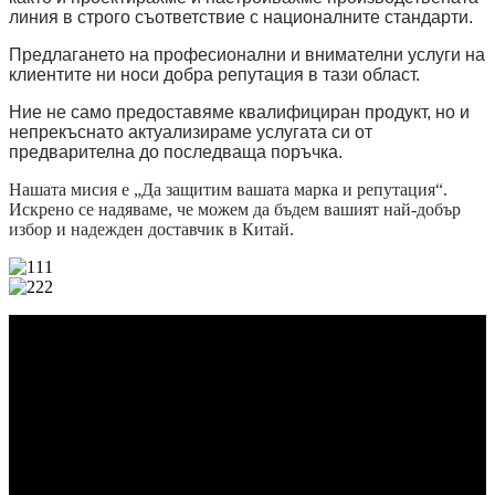
линия в строго съответствие с националните стандарти.
Предлагането на професионални и внимателни услуги на
клиентите ни носи добра репутация в тази област.
Ние не само предоставяме квалифициран продукт, но и
непрекъснато актуализираме услугата си от
предварителна до последваща поръчка.
Нашата мисия е „Да защитим вашата марка и репутация“.
Искрено се надяваме, че можем да бъдем вашият най-добър
избор и надежден доставчик в Китай.